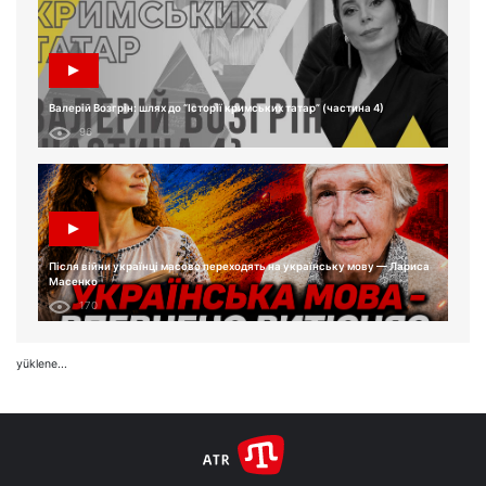
Валерій Возгрін: шлях до “Історії кримських татар” (частина 4)
96
Після війни українці масово переходять на українську мову — Лариса
Масенко
170
yüklene...