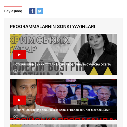
Paylaşmaq
PROGRAMMALARNIN SONKI YAYINLARI
«ІСТОРІЯ КРИМСЬКИХ ТАТАР» ВАЛЕРІЯ ВОЗГРІНА ТА СУЧАСНА ОСВІТА
88
Пропаганда Кремля сильніша за зброю? Пояснює Олег Магалецький
105