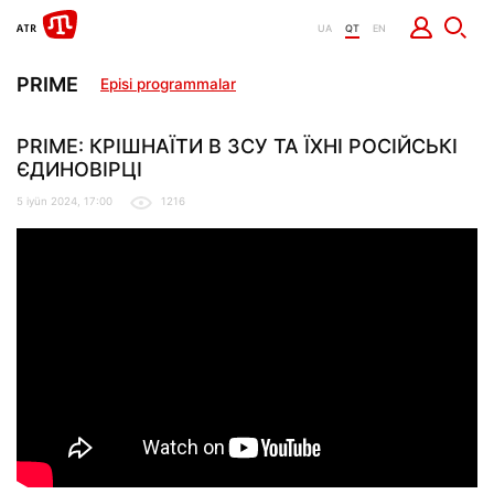
UA
QT
EN
PRIME
Episi programmalar
PRIME: КРІШНАЇТИ В ЗСУ ТА ЇХНІ РОСІЙСЬКІ
ЄДИНОВІРЦІ
5 iyün 2024, 17:00
1216