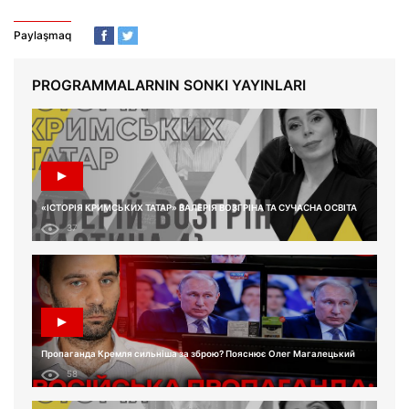
Paylaşmaq
PROGRAMMALARNIN SONKI YAYINLARI
«ІСТОРІЯ КРИМСЬКИХ ТАТАР» ВАЛЕРІЯ ВОЗГРІНА ТА СУЧАСНА ОСВІТА
37
Пропаганда Кремля сильніша за зброю? Пояснює Олег Магалецький
58