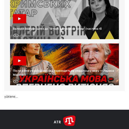
Валерій Возгрін: шлях до “Історії кримських татар” (частина 4)
45
Після війни українці масово переходять на українську мову — Лариса
Масенко
128
yüklene...