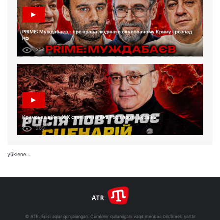
PRIME: Муждабаєв - про права людини в окупованому Криму і розпад
РФ
254
Кримська війна XIX століття і війна Росії проти України
269
yüklene...
© ATR. Episi aqlar qorçalangan. Çümleler qullanılganı vaqıt menbaa bildirmek şarttır