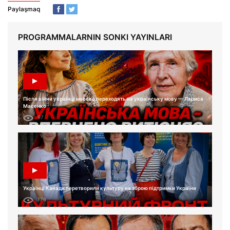
Paylaşmaq
PROGRAMMALARNIN SONKI YAYINLARI
Після війни українці масово переходять на українську мову — Лариса
Масенко
97
Українці Канади перетворили культуру на зброю підтримки України
176