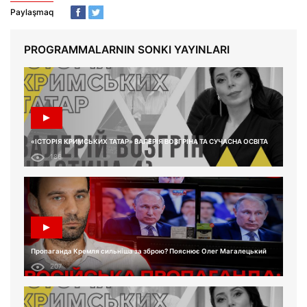
Paylaşmaq
PROGRAMMALARNIN SONKI YAYINLARI
«ІСТОРІЯ КРИМСЬКИХ ТАТАР» ВАЛЕРІЯ ВОЗГРІНА ТА СУЧАСНА ОСВІТА
186
Пропаганда Кремля сильніша за зброю? Пояснює Олег Магалецький
207