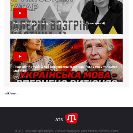
Валерій Возгрін: шлях до “Історії кримських татар” (частина 4)
195
Після війни українці масово переходять на українську мову — Лариса
Масенко
265
yüklene...
© ATR. Episi aqlar qorçalangan. Çümleler qullanılganı vaqıt menbaa bildirmek şarttır