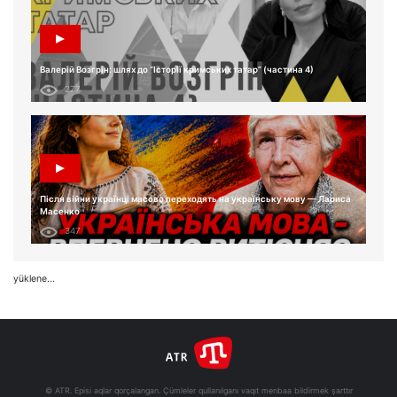
Валерій Возгрін: шлях до “Історії кримських татар” (частина 4)
277
Після війни українці масово переходять на українську мову — Лариса
Масенко
347
yüklene...
© ATR. Episi aqlar qorçalangan. Çümleler qullanılganı vaqıt menbaa bildirmek şarttır