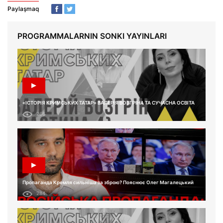
Paylaşmaq
PROGRAMMALARNIN SONKI YAYINLARI
«ІСТОРІЯ КРИМСЬКИХ ТАТАР» ВАЛЕРІЯ ВОЗГРІНА ТА СУЧАСНА ОСВІТА
266
Пропаганда Кремля сильніша за зброю? Пояснює Олег Магалецький
284