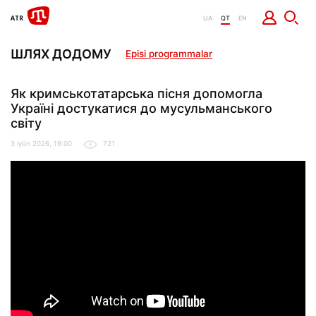
UA
QT
EN
ШЛЯХ ДОДОМУ
Episi programmalar
Як кримськотатарська пісня допомогла
Україні достукатися до мусульманського
світу
3 iyün 2026, 19:00
721