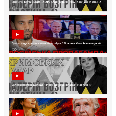
«ІСТОРІЯ КРИМСЬКИХ ТАТАР» ВАЛЕРІЯ ВОЗГРІНА ТА СУЧАСНА ОСВІТА
214
Пропаганда Кремля сильніша за зброю? Пояснює Олег Магалецький
237
Валерій Возгрін: шлях до “Історії кримських татар” (частина 4)
225