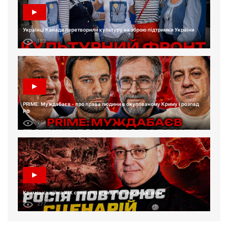
Українці Канади перетворили культуру на зброю підтримки України
183
PRIME: Муждабаєв - про права людини в окупованому Криму і розпад
РФ
266
Кримська війна XIX століття і війна Росії проти України
277