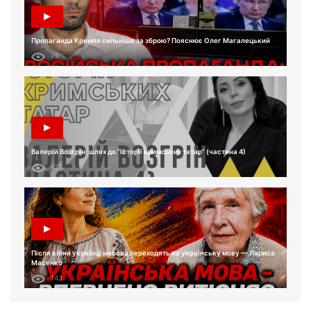
Пропаганда Кремля сильніша за зброю? Пояснює Олег Магалецький
79
Валерій Возгрін: шлях до “Історії кримських татар” (частина 4)
67
Після війни українці масово переходять на українську мову — Лариса
Масенко
143