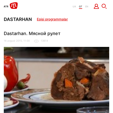
UA
QT
EN
DASTARHAN
Episi programmalar
Dastarhan. Мясной рулет
16 avgust 2015, 11:00
13614