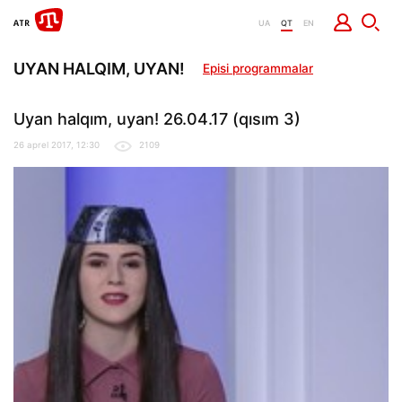
UA
QT
EN
UYAN HALQIM, UYAN!
Episi programmalar
Uyan halqım, uyan! 26.04.17 (qısım 3)
26 aprel 2017, 12:30
2109