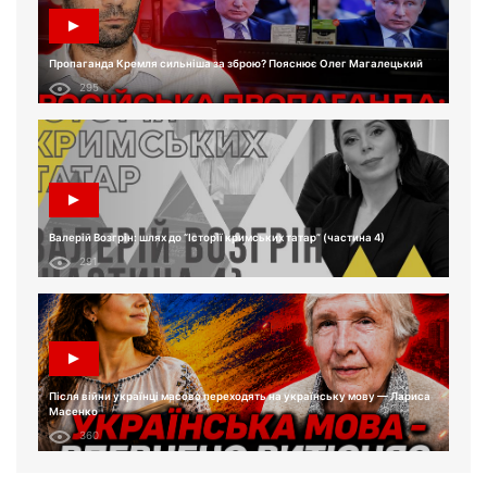
Пропаганда Кремля сильніша за зброю? Пояснює Олег Магалецький
295
Валерій Возгрін: шлях до “Історії кримських татар” (частина 4)
291
Після війни українці масово переходять на українську мову — Лариса
Масенко
360