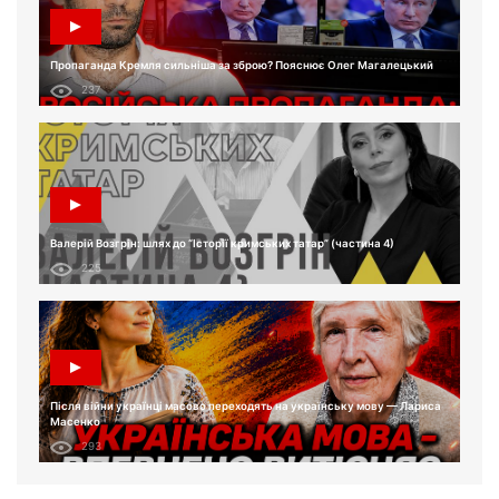
Пропаганда Кремля сильніша за зброю? Пояснює Олег Магалецький
237
Валерій Возгрін: шлях до “Історії кримських татар” (частина 4)
225
Після війни українці масово переходять на українську мову — Лариса
Масенко
293