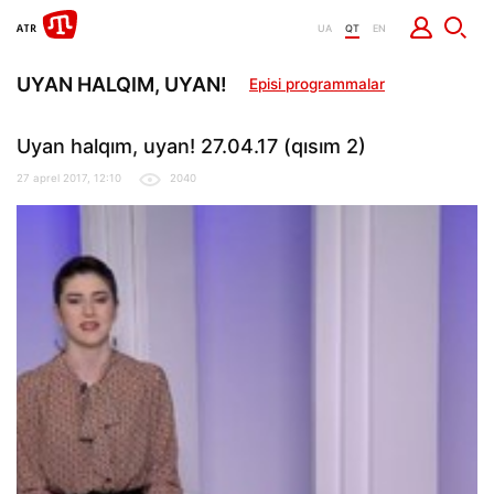
UA
QT
EN
UYAN HALQIM, UYAN!
Episi programmalar
Uyan halqım, uyan! 27.04.17 (qısım 2)
27 aprel 2017, 12:10
2040