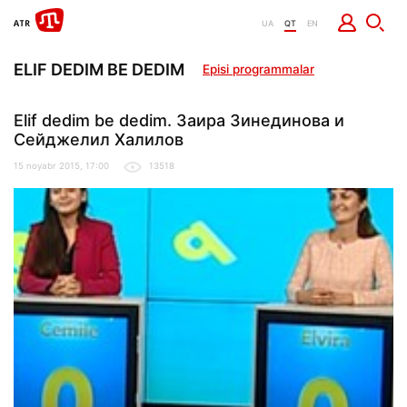
UA
QT
EN
ELIF DEDIM BE DEDIM
Episi programmalar
Elif dedim be dedim. Заира Зинединова и
Сейджелил Халилов
15 noyabr 2015, 17:00
13518