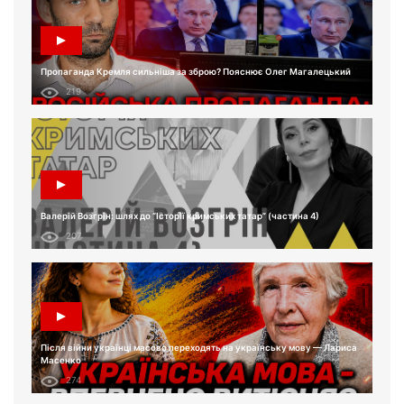
Пропаганда Кремля сильніша за зброю? Пояснює Олег Магалецький
219
Валерій Возгрін: шлях до “Історії кримських татар” (частина 4)
207
Після війни українці масово переходять на українську мову — Лариса
Масенко
274