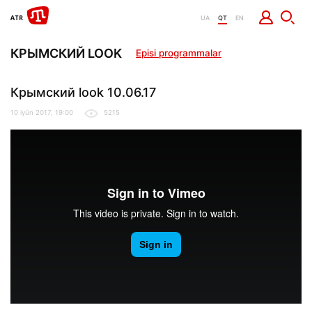
UA
QT
EN
КРЫМСКИЙ LOOK
Episi programmalar
Крымский look 10.06.17
10 iyün 2017, 19:00
5215
Krimskiy_Look_10.06_logo_720p
from
It Dep
on
Vimeo
.