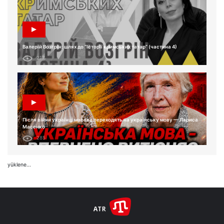
Валерій Возгрін: шлях до “Історії кримських татар” (частина 4)
217
Після війни українці масово переходять на українську мову — Лариса
Масенко
285
yüklene...