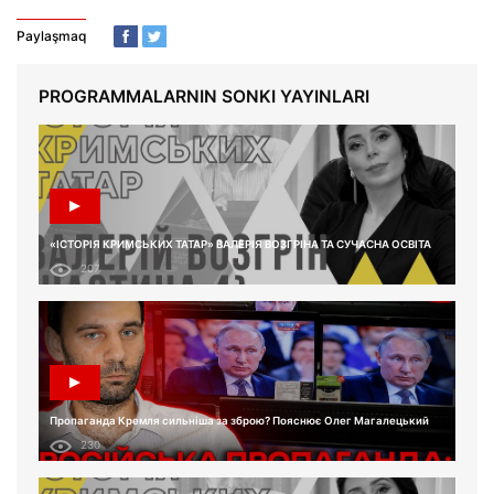
Paylaşmaq
PROGRAMMALARNIN SONKI YAYINLARI
«ІСТОРІЯ КРИМСЬКИХ ТАТАР» ВАЛЕРІЯ ВОЗГРІНА ТА СУЧАСНА ОСВІТА
207
Пропаганда Кремля сильніша за зброю? Пояснює Олег Магалецький
230