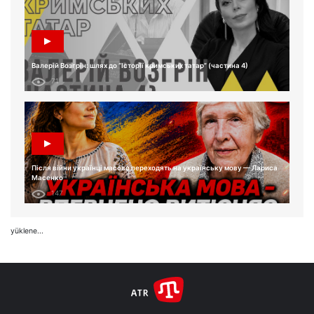
Валерій Возгрін: шлях до “Історії кримських татар” (частина 4)
71
Після війни українці масово переходять на українську мову — Лариса
Масенко
147
yüklene...