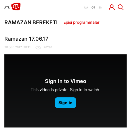
UA
QT
EN
RAMAZAN BEREKETI
Episi programmalar
Ramazan 17.06.17
20 iyün 2017, 20:11
20294
Ramazan 17.06.2017
from
It Dep
on
Vimeo
.