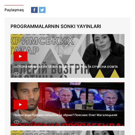
Paylaşmaq
PROGRAMMALARNIN SONKI YAYINLARI
«ІСТОРІЯ КРИМСЬКИХ ТАТАР» ВАЛЕРІЯ ВОЗГРІНА ТА СУЧАСНА ОСВІТА
63
Пропаганда Кремля сильніша за зброю? Пояснює Олег Магалецький
83