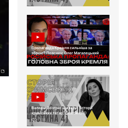
Пропаганда Кремля сильніша за
зброю? Пояснює Олег Магалецький
146
Валерій Возгрін: шлях до “Історії
кримських татар” (частина 4)
135