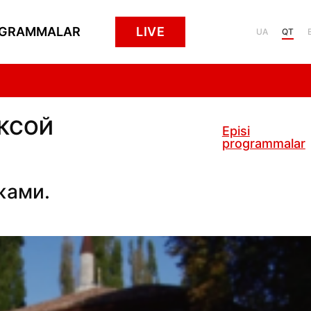
GRAMMALAR
LIVE
UA
QT
ЕКСОЙ
Episi
programmalar
жами.