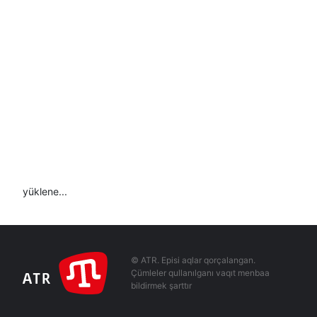
yüklene...
© ATR. Episi aqlar qorçalangan.
Çümleler qullanılganı vaqıt menbaa
bildirmek şarttır