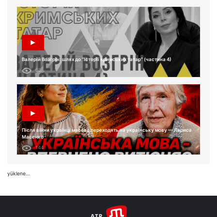
Валерій Возгрін: шлях до “Історії кримських татар” (частина 4)
68
Після війни українці масово переходять на українську мову — Лариса
Масенко
144
yüklene...