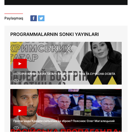
Paylaşmaq
PROGRAMMALARNIN SONKI YAYINLARI
«ІСТОРІЯ КРИМСЬКИХ ТАТАР» ВАЛЕРІЯ ВОЗГРІНА ТА СУЧАСНА ОСВІТА
59
Пропаганда Кремля сильніша за зброю? Пояснює Олег Магалецький
80