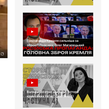
Пропаганда Кремля сильніша за
зброю? Пояснює Олег Магалецький
112
Валерій Возгрін: шлях до “Історії
кримських татар” (частина 4)
102