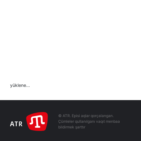
yüklene...
© ATR. Episi aqlar qorçalangan.
Çümleler qullanılganı vaqıt menbaa
bildirmek şarttır