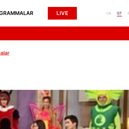
GRAMMALAR
LIVE
UA
QT
alar