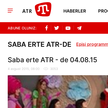
HABERLER
PRO
ABUNE OLUNIZ:
SABA ERTE ATR-DE
Episi programm
Saba erte ATR - de 04.08.15
4 avgust 2015, 08:00
3053