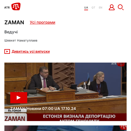
UA
QT
EN
ZAMAN
Усі програми
Ведучі
Шевкет Наматуллаев
Дивитись усі випуски
ZAMAN/Новини 07:00 UA 17.10.24
940