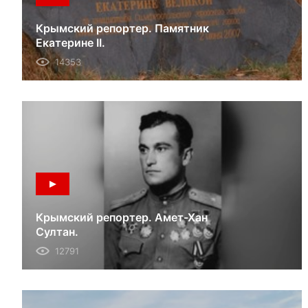
Крымский репортер. Памятник
Екатерине II.
14353
Крымский репортер. Амет-Хан
Султан.
12791