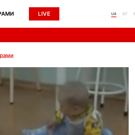
РАМИ
LIVE
UA
QT
грами