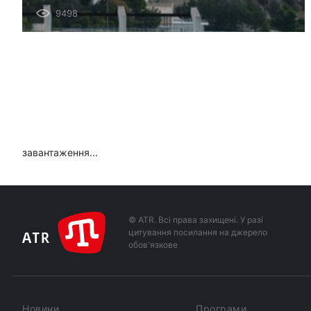
9498
завантаження...
© ATR. Всі права захищені. У разі
цитування посилання на джерело
обов'язкове
Новини
Програми