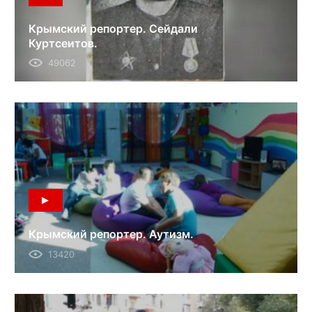
Крымский репортер. Сейдали
Куртсеитов.
49062
Крымский репортер. Аутизм.
13420