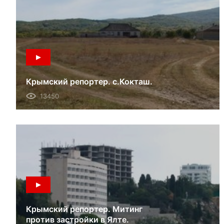
Крымский репортер. с.Кокташ.
13450
Крымский репортер. Митинг
против застройки в Ялте.