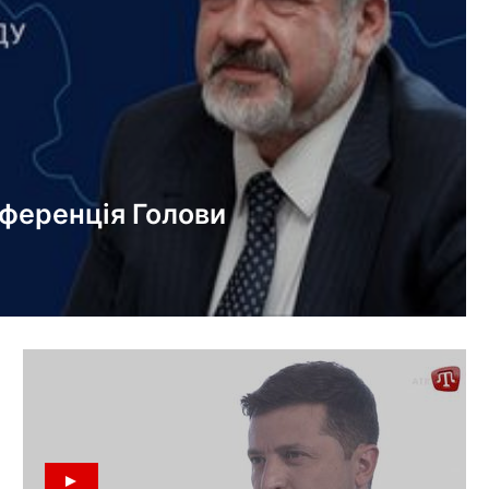
ференція Голови
го народу