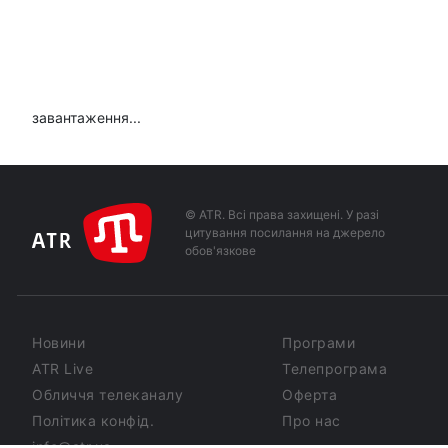
завантаження...
© ATR. Всі права захищені. У разі
цитування посилання на джерело
обов'язкове
Новини
Програми
ATR Live
Телепрограма
Обличчя телеканалу
Оферта
Політика конфід.
Про нас
info@atr.ua