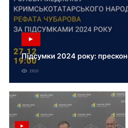
Підсумки 2024 року: прескон
Меджлісу кримськотатарсько
2920