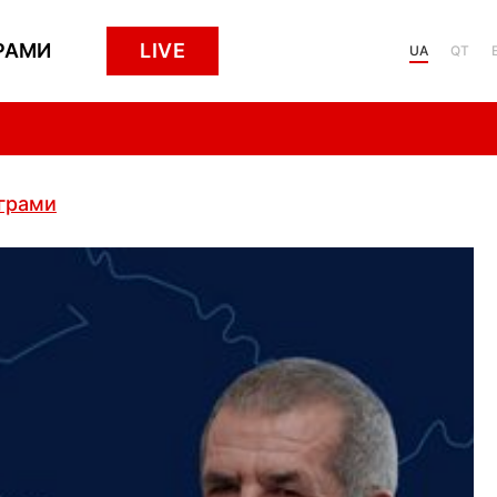
РАМИ
LIVE
UA
QT
ограми