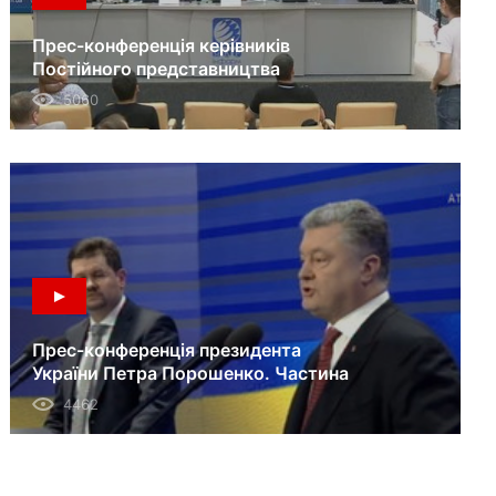
Прес-конференція керівників
Постійного представництва
президента України в АРК. 20.08.18
5060
Прес-конференція президента
України Петра Порошенко. Частина
1. 28.02.18
4462