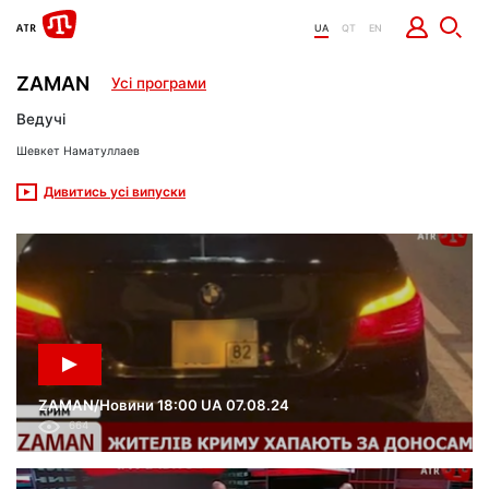
UA
QT
EN
ZAMAN
Усі програми
Ведучі
Шевкет Наматуллаев
Дивитись усі випуски
ZAMAN/Новини 18:00 UA 07.08.24
664