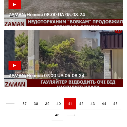
ZAMAN/Новини 08:00 UA 05.08.24
870
ZAMAN/Новини 07:00 UA 05.08.24
860
37
38
39
40
41
42
43
44
45
46