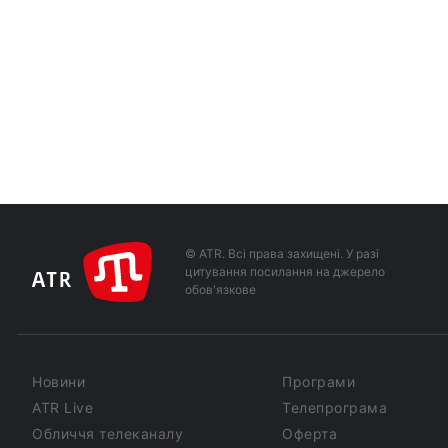
© ATR. Всі права захищені. У разі
цитування посилання на джерело
обов'язкове
Новини
Програми
ATR Live
Телепрограма
Обличчя телеканалу
Оферта