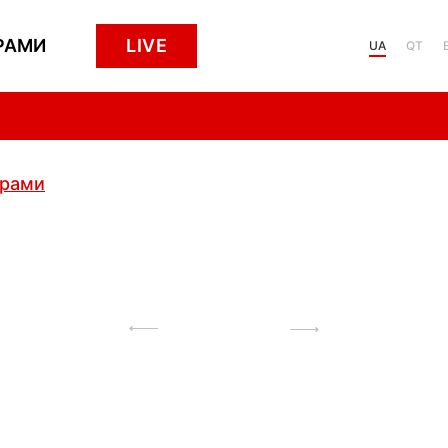
РАМИ
LIVE
UA
QT
грами