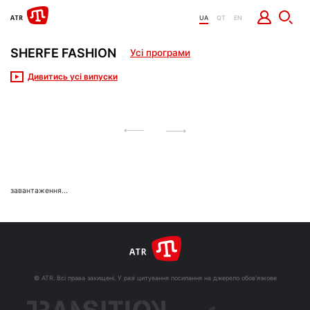
UA
QT
EN
SHERFE FASHION
Усі програми
Дивитись усі випуски
завантаження...
© ATR. Всі права захищені. У разі цитування посилання на джерело обов'язкове