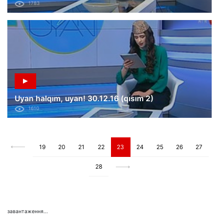
1783
Uyan halqım, uyan! 30.12.16 (qısım 2)
1610
19
20
21
22
23
24
25
26
27
28
завантаження...