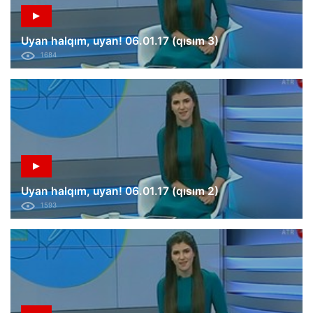
Uyan halqım, uyan! 06.01.17 (qısım 3)
1684
Uyan halqım, uyan! 06.01.17 (qısım 2)
1593