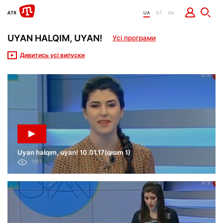
UA
QT
EN
UYAN HALQIM, UYAN!
Усі програми
Дивитись усі випуски
Uyan halqım, uyan! 10.01.17(qısım 1)
1911