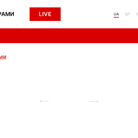
РАМИ
LIVE
UA
QT
ами