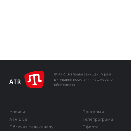
© ATR. Всі права захищені. У разі
цитування посилання на джерело
обов'язкове
Новини
Програми
ATR Live
Телепрограма
Обличчя телеканалу
Оферта