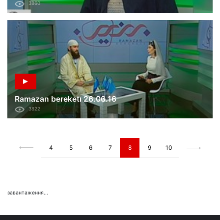
3860
Ramazan bereketı 26.06.16
3822
4
5
6
7
8
9
10
завантаження...