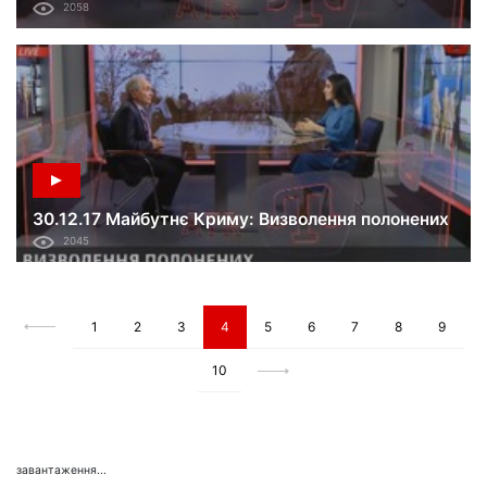
2058
30.12.17 Майбутнє Криму: Визволення полонених
2045
1
2
3
4
5
6
7
8
9
10
завантаження...