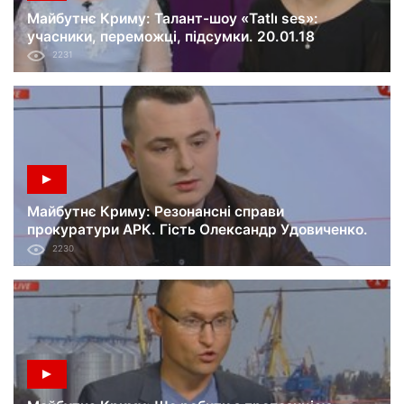
Майбутнє Криму: Талант-шоу «Tatlı ses»:
учасники, переможці, підсумки. 20.01.18
2231
Майбутнє Криму: Резонансні справи
прокуратури АРК. Гість Олександр Удовиченко.
20.01.18
2230