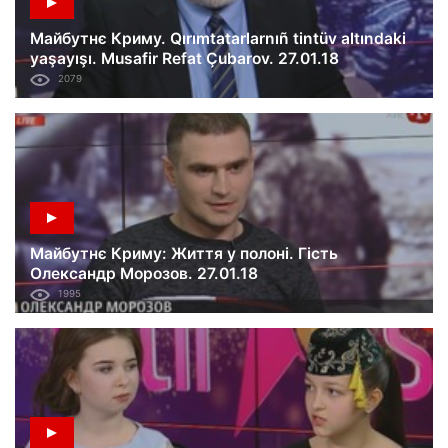
Майбутнє Криму. Qırımtatarlarnıñ tintüv altındaki
yaşayışı. Musafir Refat Çubarov. 27.01.18
2079
Майбутнє Криму: Життя у полоні. Гість
Олександр Морозов. 27.01.18
1995