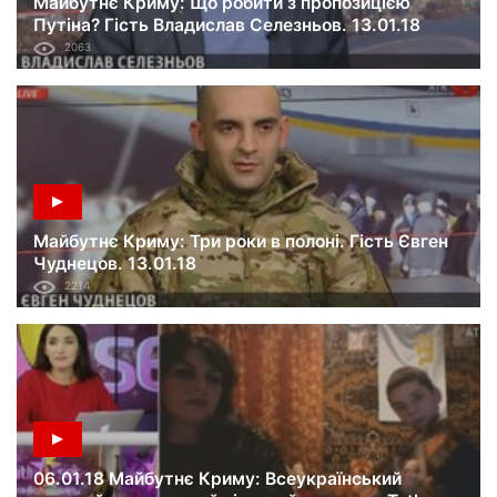
Майбутнє Криму: Що робити з пропозицією
Путіна? Гість Владислав Селезньов. 13.01.18
2063
Майбутнє Криму: Три роки в полоні. Гість Євген
Чуднецов. 13.01.18
2214
06.01.18 Майбутнє Криму: Всеукраїнський