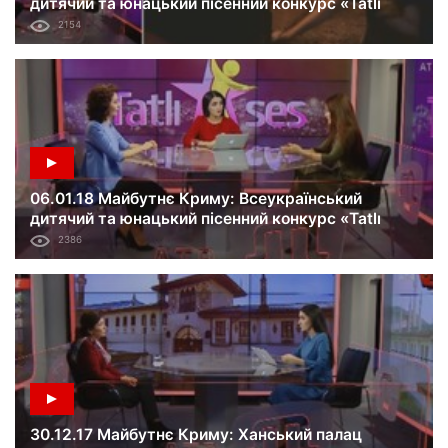
дитячий та юнацький пісенний конкурс «Tatlı
ses». Частина 2
2154
06.01.18 Майбутнє Криму: Всеукраїнський
дитячий та юнацький пісенний конкурс «Tatlı
ses». Частина 1
2386
30.12.17 Майбутнє Криму: Ханський палац