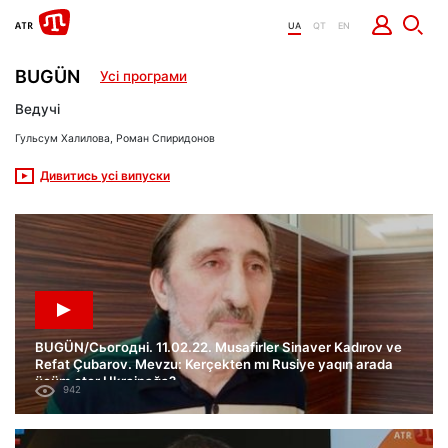
UA
QT
EN
BUGÜN
Усі програми
Ведучі
Гульсум Халилова, Роман Спиридонов
Дивитись усі випуски
BUGÜN/Сьогодні. 11.02.22. Musafirler Sinaver Kadırov ve
Refat Çubarov. Mevzu: Kerçekten mı Rusiye yaqın arada
ücüm eter Ukrainağa?
942