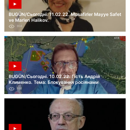
BUGÜN/Сьогодні. 11.02.22. Musafirler Mayye Safet
ve Marlen Halikov.
904
BUGÜN/Сьогодні. 10.02.22. Гість Андрій
Клименко. Тема: Блокування росіянами
акваторій Чорного та Азовського морів і
886
перекриття доступу до українських портів.