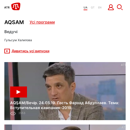
UA
QT
EN
AQSAM
Усі програми
Ведучі
Гульсум Халилова
Дивитись усі випуски
AQŞAM/Вечір. 24.05.19. Гость Фархад Абдуллаев. Тема:
Вступительная кампания–2019.
3553