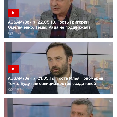
AQŞAM/Вечір. 22.05.19. Гость Григорий
Омельченко. Темы: Рада не поддержала
изменения в закон о выборах; кадровые
1128
сюрпризы от нового президента.
AQŞAM/Вечір. 21.05.19. Гость Илья Пономарев.
Тема: Будут ли санкции против создателей
«Северного потока-2»?
1094