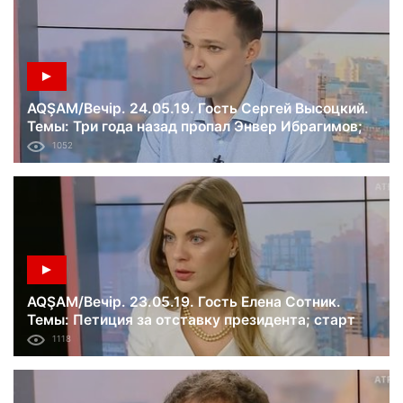
AQŞAM/Вечір. 24.05.19. Гость Сергей Высоцкий.
Темы: Три года назад пропал Энвер Ибрагимов;
роспуск Рады и старт досрочных выборов;
1052
новые рейтинги партий.
AQŞAM/Вечір. 23.05.19. Гость Елена Сотник.
Темы: Петиция за отставку президента; старт
избирательной кампании в Раду; предложение о
1118
референдуме относительно диалога с Россией.