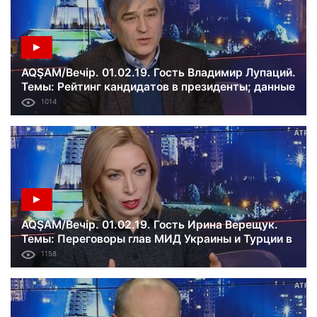
AQŞAM/Вечір. 01.02.19. Гость Владимир Лупаций.
Темы: Рейтинг кандидатов в президенты; данные
разведки США о намерениях России; план ОБСЕ
1014
по урегулированию на Донбассе.
AQŞAM/Вечір. 01.02.19. Гость Ирина Верещук.
Темы: Переговоры глав МИД Украины и Турции в
Одессе; перспектива членства Украины в ЕС;
1158
кризис в Венесуэле.