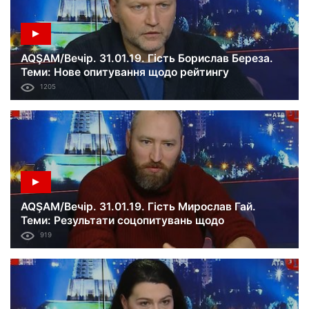
AQŞAM/Вечір. 31.01.19. Гість Борислав Береза.
Теми: Нове опитування щодо рейтингу
кандидатів у президенти; сесія ПАРЄ щодо
1205
Азову; розслідування убивства Гандзюк.
AQŞAM/Вечір. 31.01.19. Гість Мирослав Гай.
Теми: Результати соцопитувань щодо
президентських виборів, вступу до ЄС і НАТО;
919
патріарх Кирил сподівається приїхати в Україну.