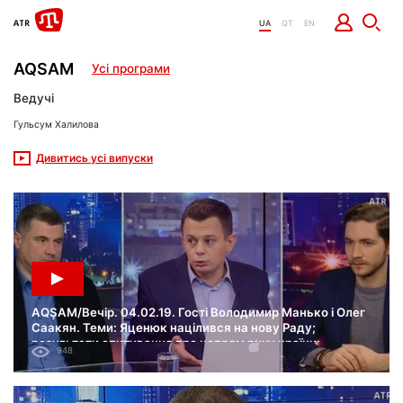
UA
QT
EN
AQSAM
Усі програми
Ведучі
Гульсум Халилова
Дивитись усі випуски
AQŞAM/Вечір. 04.02.19. Гості Володимир Манько і Олег
Саакян. Теми: Яценюк націлився на нову Раду;
результати опитування про напрям руху країни;
948
лідерство у президентских перегонах.