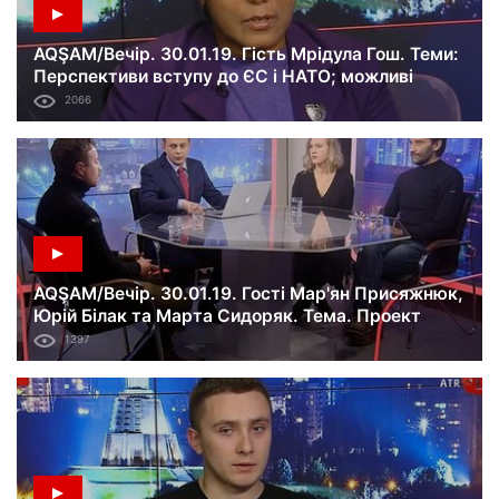
AQŞAM/Вечір. 30.01.19. Гість Мрідула Гош. Теми:
Перспективи вступу до ЄС і НАТО; можливі
кроки щодо деокупації Криму; причини
2066
голосування Індії проти України в ООН.
AQŞAM/Вечір. 30.01.19. Гості Мар'ян Присяжнюк,
Юрій Білак та Марта Сидоряк. Тема. Проект
«Жива пам’ять»: як створювався та які його цілі.
1397