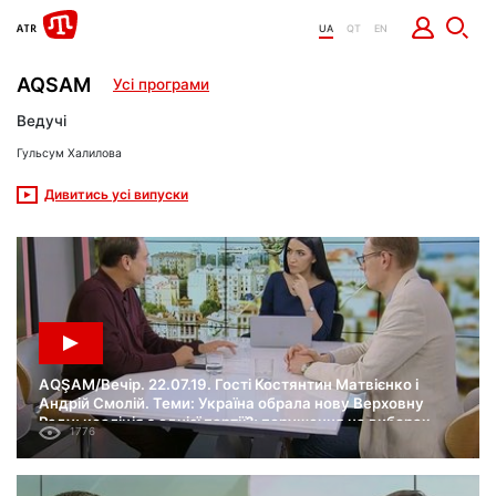
UA
QT
EN
AQSAM
Усі програми
Ведучі
Гульсум Халилова
Дивитись усі випуски
AQŞAM/Вечір. 22.07.19. Гості Костянтин Матвієнко і
Андрій Смолій. Теми: Україна обрала нову Верховну
Раду; коаліція з однієї партії?; порушення на виборах.
1776