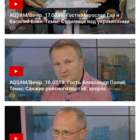
AQŞAM/Вечір. 17.07.19. Гости Мирослав Гай и
Василий Вовк. Темы: Судилище над украинскими
моряками; Сенат США осудил агрессию РФ и
1624
призвал ее освободить узников.
AQŞAM/Вечір. 16.07.19. Гость Александр Палий.
Темы: Свежие рейтинги партий; вопрос
освобождения узников Кремля.
1483