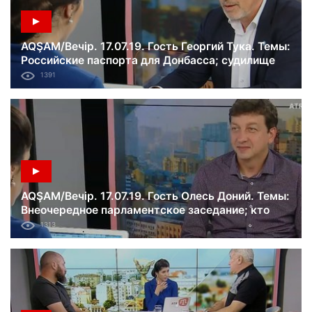
AQŞAM/Вечір. 17.07.19. Гость Георгий Тука. Темы:
Российские паспорта для Донбасса; судилище
над украинскими моряками; ложь России в ООН.
1391
AQŞAM/Вечір. 17.07.19. Гость Олесь Доний. Темы:
Внеочередное парламентское заседание; кто
пройдет в новую Раду; скандальная СМС-
1313
рассылка.