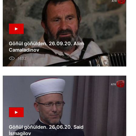
Göñül göñülden. 26.09.20. Alim
Camaladinov
1432
Göñül göñülden. 26.06.20. Said
İsmagilov