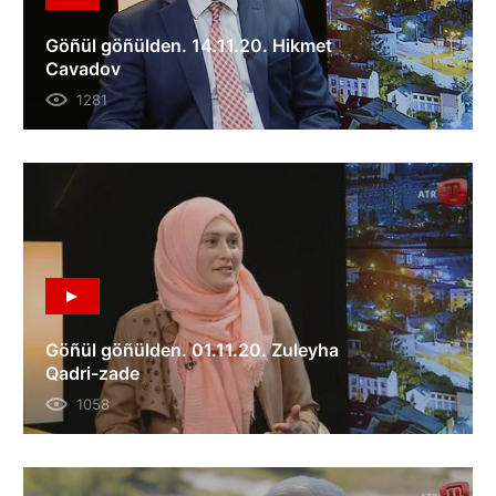
Göñül göñülden. 14.11.20. Hikmet
Cavadov
1281
Göñül göñülden. 01.11.20. Zuleyha
Qadri-zade
1058