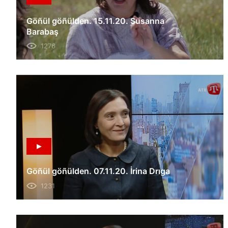
Göñül göñülden. 15.11.20. Susanna
Barabaş
1276
Göñül göñülden. 07.11.20. İrina Drıga
1231