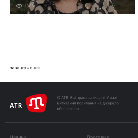
1366
завантаження...
© ATR. Всі права захищені. У разі
цитування посилання на джерело
обов'язкове
Новини
Програми