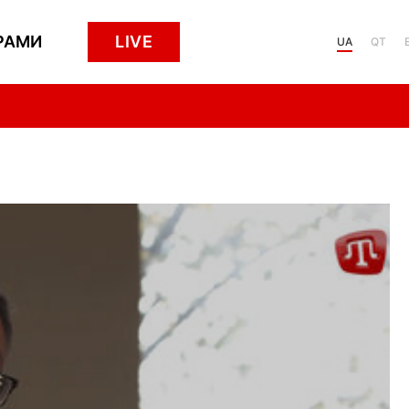
РАМИ
LIVE
UA
QT