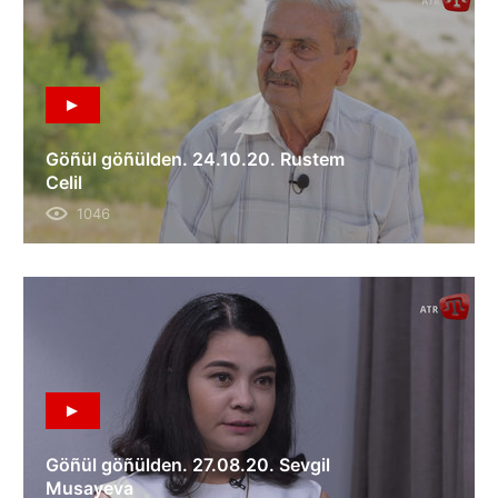
Göñül göñülden. 24.10.20. Rustem
Celil
1046
Göñül göñülden. 27.08.20. Sevgil
Musayeva