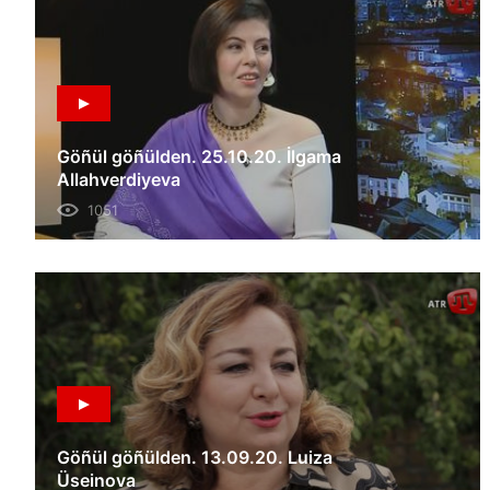
Göñül göñülden. 25.10.20. İlgama
Allahverdiyeva
1051
Göñül göñülden. 13.09.20. Luiza
Üseinova