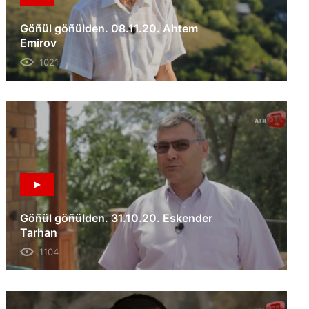
Göñül göñülden. 08.11.20. Ahtem
Emirov
1021
Göñül göñülden. 31.10.20. Eskender
Tarhan
1104