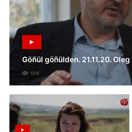
Göñül göñülden. 21.11.20. Oleg
1225