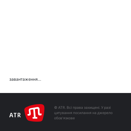
завантаження...
© ATR. Всі права захищені. У разі
цитування посилання на джерело
обов'язкове