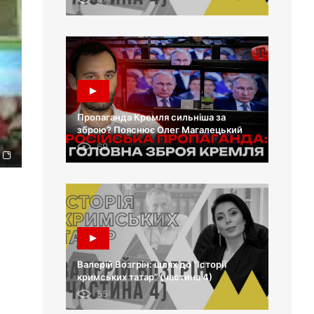
Пропаганда Кремля сильніша за
зброю? Пояснює Олег Магалецький
69
Валерій Возгрін: шлях до “Історії
кримських татар” (частина 4)
55