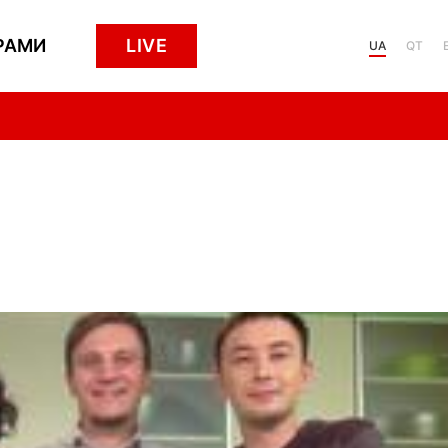
РАМИ
LIVE
UA
QT