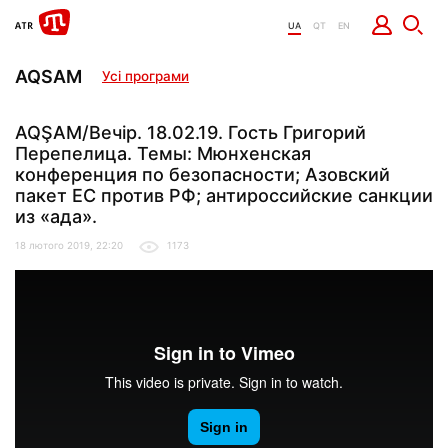
UA
QT
EN
AQSAM
Усі програми
AQŞAM/Вечір. 18.02.19. Гость Григорий
Перепелица. Темы: Мюнхенская
конференция по безопасности; Азовский
пакет ЕС против РФ; антироссийские санкции
из «ада».
18 лютого 2019, 22:20
1173