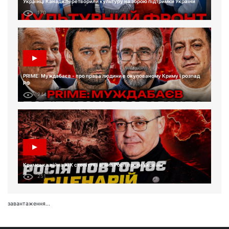
Українці Канади перетворили культуру на зброю підтримки України
170
PRIME: Муждабаєв - про права людини в окупованому Криму і розпад
РФ
244
Кримська війна XIX століття і війна Росії проти України
251
завантаження...