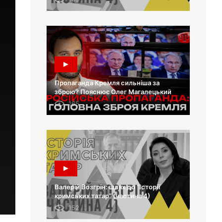
Пропаганда Кремля сильніша за
зброю? Пояснює Олег Магалецький
165
Валерій Возгрін: шлях до “Історії
кримських татар” (частина 4)
152