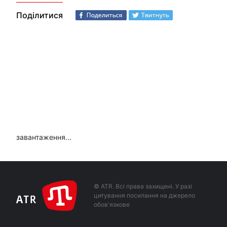
Поділитися
завантаження...
© ATR. Всі права захищені. У разі
цитування посилання на джерело
обов'язкове