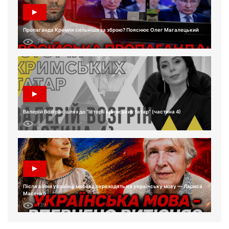
Пропаганда Кремля сильніша за зброю? Пояснює Олег Магалецький
76
Валерій Возгрін: шлях до “Історії кримських татар” (частина 4)
64
Після війни українці масово переходять на українську мову — Лариса
Масенко
139