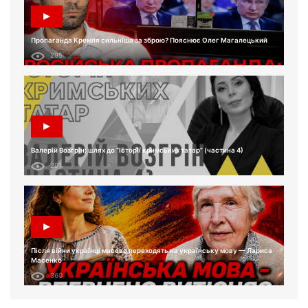
Пропаганда Кремля сильніша за зброю? Пояснює Олег Магалецький
295
Валерій Возгрін: шлях до “Історії кримських татар” (частина 4)
291
Після війни українці масово переходять на українську мову — Лариса
Масенко
360