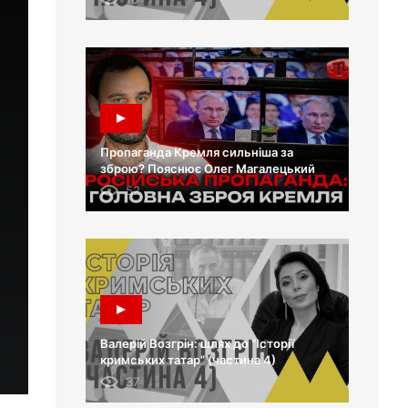
Пропаганда Кремля сильніша за
зброю? Пояснює Олег Магалецький
52
Валерій Возгрін: шлях до “Історії
кримських татар” (частина 4)
37