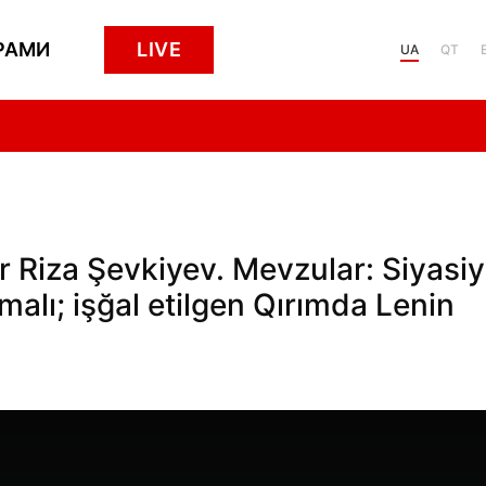
РАМИ
LIVE
UA
QT
 Riza Şevkiyev. Mevzular: Siyasiy
malı; işğal etilgen Qırımda Lenin