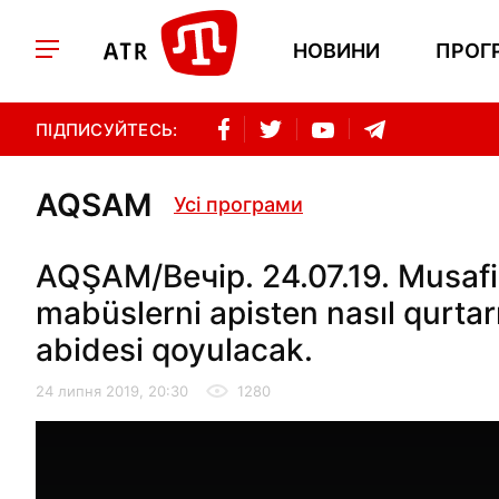
НОВИНИ
ПРОГ
ПІДПИСУЙТЕСЬ:
AQSAM
Усі програми
AQŞAM/Вечір. 24.07.19. Musafir
mabüslerni apisten nasıl qurtar
abidesi qoyulacak.
24 липня 2019, 20:30
1280