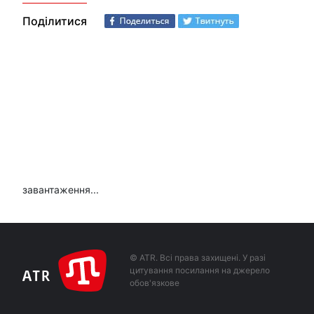
Поділитися
завантаження...
© ATR. Всі права захищені. У разі
цитування посилання на джерело
обов'язкове