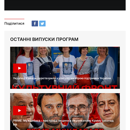
Поділитися
ОСТАННІ ВИПУСКИ ПРОГРАМ
Українці Канади перетворили культуру на зброю підтримки України
93
PRIME: Муждабаєв - про права людини в окупованому Криму і розпад
РФ