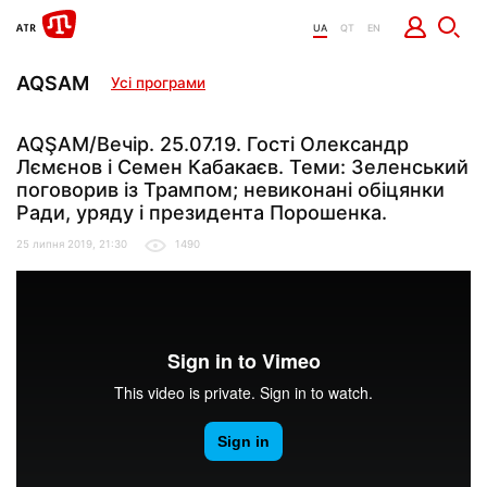
UA
QT
EN
AQSAM
Усі програми
AQŞAM/Вечір. 25.07.19. Гості Олександр
Лємєнов і Семен Кабакаєв. Теми: Зеленський
поговорив із Трампом; невиконані обіцянки
Ради, уряду і президента Порошенка.
25 липня 2019, 21:30
1490