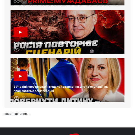
177
Кримська війна XIX століття і війна Росії проти України
186
В Україні презентували модель повернення дітей з окупації: як
працюватиме реінтеграція
304
завантаження...