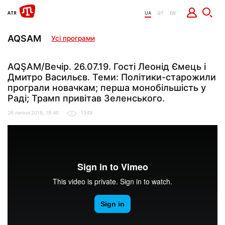
UA
QT
EN
AQSAM
Усі програми
AQŞAM/Вечір. 26.07.19. Гості Леонід Ємець і
Дмитро Васильєв. Теми: Політики-старожили
програли новачкам; перша монобільшість у
Раді; Трамп привітав Зеленського.
26 липня 2019, 19:40
1349