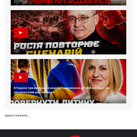
204
Кримська війна XIX століття і війна Росії проти України
210
В Україні презентували модель повернення дітей з окупації: як
працюватиме реінтеграція
330
завантаження...