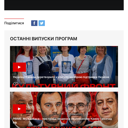
Поділитися
ОСТАННІ ВИПУСКИ ПРОГРАМ
Українці Канади перетворили культуру на зброю підтримки України
124
PRIME: Муждабаєв - про права людини в окупованому Криму і розпад
РФ