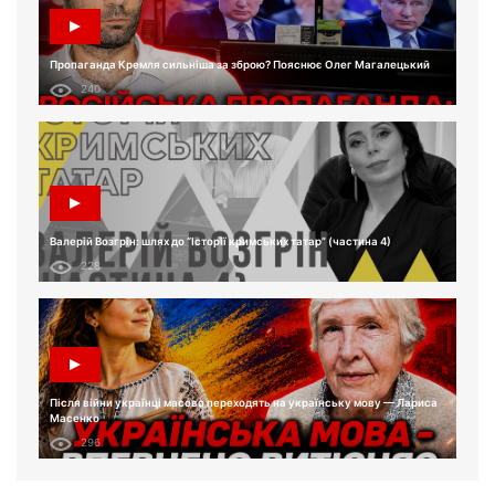
Пропаганда Кремля сильніша за зброю? Пояснює Олег Магалецький
240
Валерій Возгрін: шлях до “Історії кримських татар” (частина 4)
228
Після війни українці масово переходять на українську мову — Лариса
Масенко
296