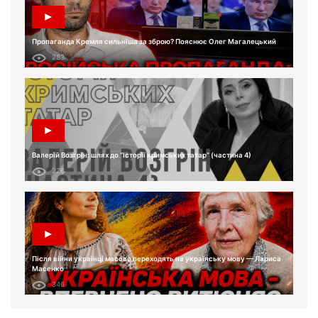
Пропаганда Кремля сильніша за зброю? Пояснює Олег Магалецький
283
Валерій Возгрін: шлях до “Історії кримських татар” (частина 4)
276
Після війни українці масово переходять на українську мову — Лариса
Масенко
346