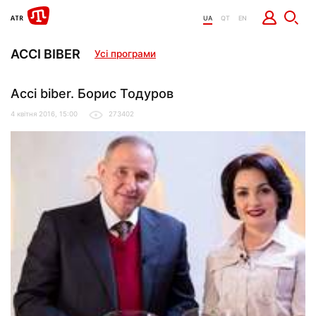
UA
QT
EN
ACCI BIBER
Усі програми
Acci biber. Борис Тодуров
4 квітня 2016, 15:00
273402