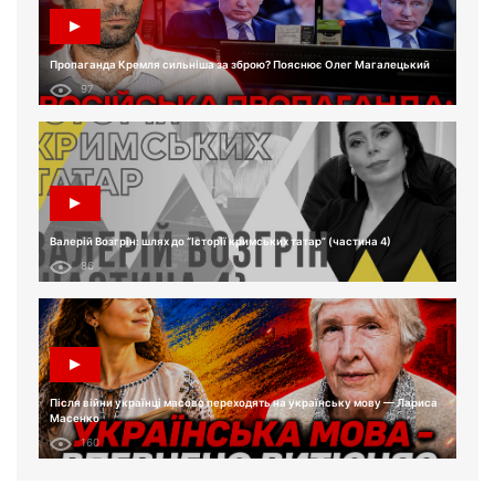
Пропаганда Кремля сильніша за зброю? Пояснює Олег Магалецький
97
Валерій Возгрін: шлях до “Історії кримських татар” (частина 4)
86
Після війни українці масово переходять на українську мову — Лариса
Масенко
160