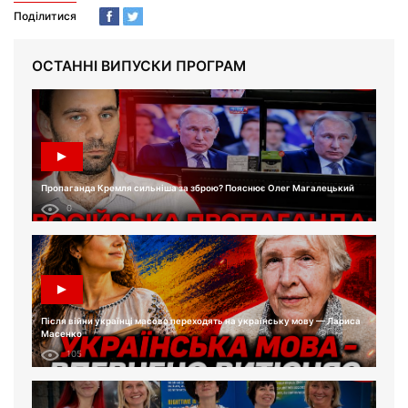
Поділитися
ОСТАННІ ВИПУСКИ ПРОГРАМ
Пропаганда Кремля сильніша за зброю? Пояснює Олег Магалецький
0
Після війни українці масово переходять на українську мову — Лариса
Масенко
105