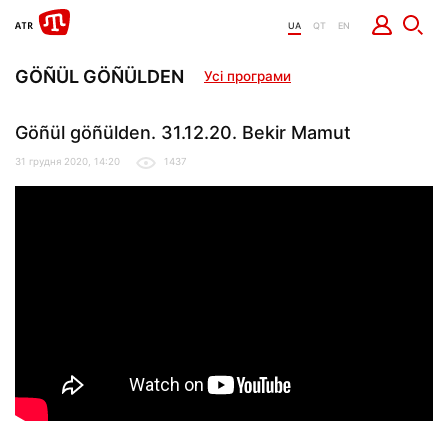
UA
QT
EN
GÖÑÜL GÖÑÜLDEN
Усі програми
Göñül göñülden. 31.12.20. Bekir Mamut
31 грудня 2020, 14:20
1437