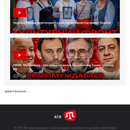
Українці Канади перетворили культуру на зброю підтримки України
183
PRIME: Муждабаєв - про права людини в окупованому Криму і розпад
РФ
266
завантаження...
© ATR. Всі права захищені. У разі цитування посилання на джерело обов'язкове