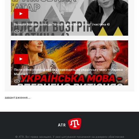
Валерій Возгрін: шлях до “Історії кримських татар” (частина 4)
177
Після війни українці масово переходять на українську мову — Лариса
Масенко
249
завантаження...
© ATR. Всі права захищені. У разі цитування посилання на джерело обов'язкове