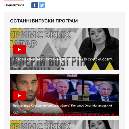
Поділитися
ОСТАННІ ВИПУСКИ ПРОГРАМ
«ІСТОРІЯ КРИМСЬКИХ ТАТАР» ВАЛЕРІЯ ВОЗГРІНА ТА СУЧАСНА ОСВІТА
170
Пропаганда Кремля сильніша за зброю? Пояснює Олег Магалецький
188