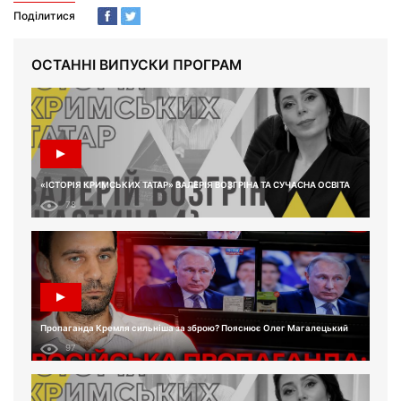
Поділитися
ОСТАННІ ВИПУСКИ ПРОГРАМ
«ІСТОРІЯ КРИМСЬКИХ ТАТАР» ВАЛЕРІЯ ВОЗГРІНА ТА СУЧАСНА ОСВІТА
78
Пропаганда Кремля сильніша за зброю? Пояснює Олег Магалецький
97