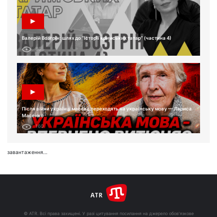
Валерій Возгрін: шлях до “Історії кримських татар” (частина 4)
86
Після війни українці масово переходять на українську мову — Лариса
Масенко
160
завантаження...
© ATR. Всі права захищені. У разі цитування посилання на джерело обов'язкове