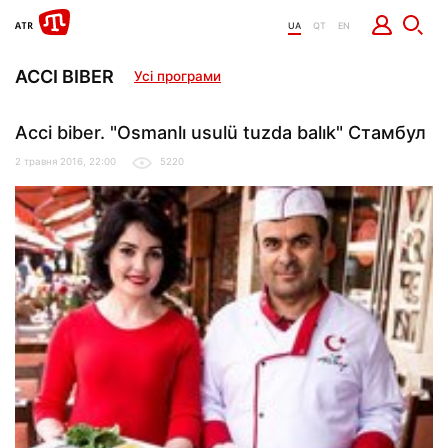
UA
QT
EN
ACCI BIBER
Усі програми
Acci biber. "Osmanlı usulü tuzda balık" Стамбул
2 травня 2016, 22:00
5220