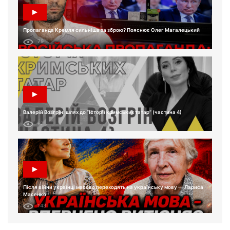
Пропаганда Кремля сильніша за зброю? Пояснює Олег Магалецький
79
Валерій Возгрін: шлях до “Історії кримських татар” (частина 4)
67
Після війни українці масово переходять на українську мову — Лариса
Масенко
143