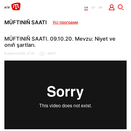
UA
QT
EN
MÜFTINIÑ SAATI
Усі програми
MÜFTINIÑ SAATI. 09.10.20. Mevzu: Niyet ve
onıñ şartları.
9 жовтня 2020, 21:00
43427