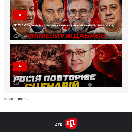
PRIME: Муждабаєв - про права людини в окупованому Криму і розпад
РФ
254
Кримська війна XIX століття і війна Росії проти України
267
завантаження...