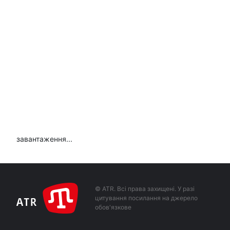
завантаження...
© ATR. Всі права захищені. У разі
цитування посилання на джерело
обов'язкове