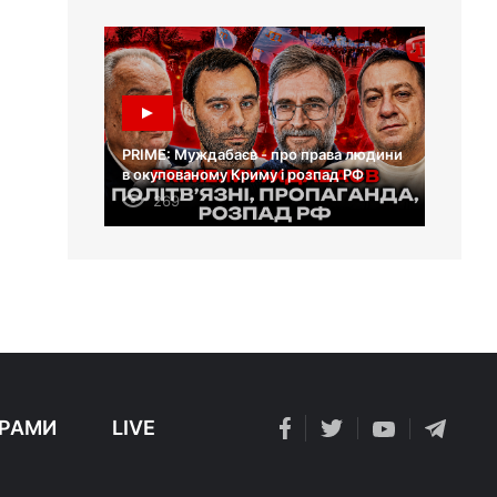
PRIME: Муждабаєв - про права людини
в окупованому Криму і розпад РФ
269
РАМИ
LIVE