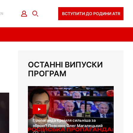
ВСТУПИТИ ДО РОДИНИ ATR
EN
ОСТАННІ ВИПУСКИ
ПРОГРАМ
Пропаганда Кремля сильніша за
зброю? Пояснює Олег Магалецький
17