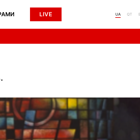
РАМИ
LIVE
UA
QT
.