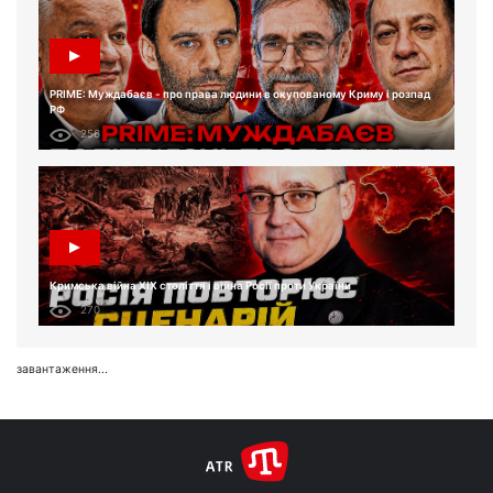
PRIME: Муждабаєв - про права людини в окупованому Криму і розпад
РФ
256
Кримська війна XIX століття і війна Росії проти України
270
завантаження...