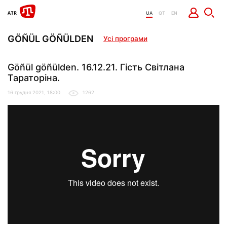
UA
QT
EN
GÖÑÜL GÖÑÜLDEN
Усі програми
Göñül göñülden. 16.12.21. Гість Світлана
Тараторіна.
16 грудня 2021, 18:00
1262