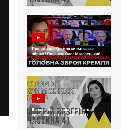
Пропаганда Кремля сильніша за
зброю? Пояснює Олег Магалецький
100
Валерій Возгрін: шлях до “Історії
кримських татар” (частина 4)
89