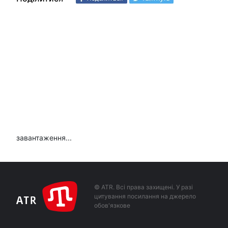
завантаження...
© ATR. Всі права захищені. У разі
цитування посилання на джерело
обов'язкове