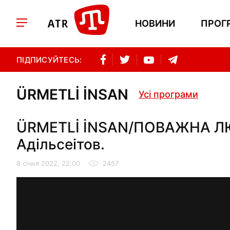
НОВИНИ
ПРОГ
ПІДПИСУЙТЕСЬ:
ÜRMETLİ İNSAN
Усі програми
ÜRMETLİ İNSAN/ПОВАЖНА ЛЮД
Адільсеітов.
8 січня 2022, 22:00
2457